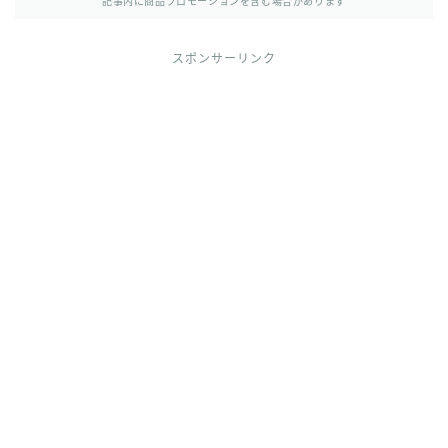
その他
記事内に商品プロモーションを含む場合があります
イラストで稼ぎたい
スポンサーリンク
雑談
English
English edition