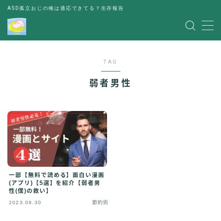
ASD孤立おじの俺は適応できてる？生存報告
MENU
TAG
レビュー
弱者男性
書評
お金の悩み
人間関係の悩み
その他
出会い
一部【無料で読める】面白い漫画
(アプリ)【5選】を紹介【弱者男
性(僕)の救い】
パーティー
2023.09.30
節約術