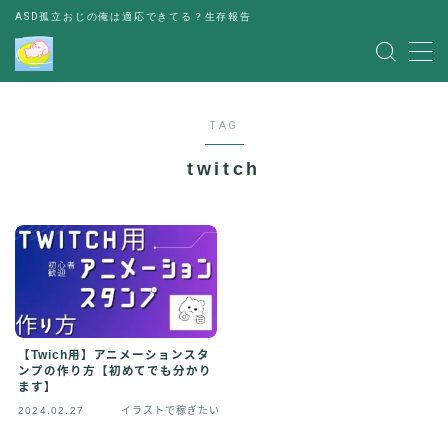
ASD孤立おじの俺は適応できてる？生存報告
MENU
TAG
レビュー
twitch
書評
お金の悩み
人間関係の悩み
その他
出会い
【Twich用】アニメーションスタ
ンプの作り方【初めてでも分かり
ます】
パーティー
2024.02.27
イラストで稼ぎたい