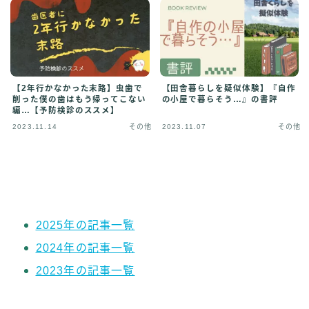
その他
イラストで稼ぎたい
雑談
English
【2年行かなかった末路】虫歯で
【田舎暮らしを疑似体験】『自作
English edition
削った僕の歯はもう帰ってこない
の小屋で暮らそう…』の書評
編…【予防検診のススメ】
2023.11.14
その他
2023.11.07
その他
2025年の記事一覧
2024年の記事一覧
2023年の記事一覧
Follow Me ブログ更新の励みになります！