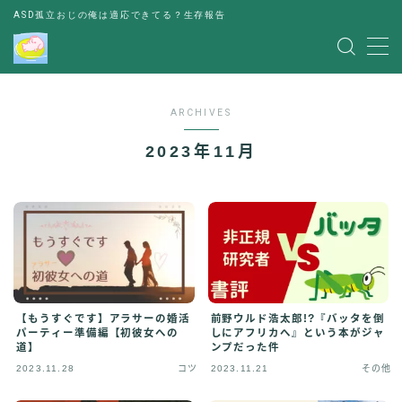
ASD孤立おじの俺は適応できてる？生存報告
MENU
ARCHIVES
レビュー
2023年11月
書評
お金の悩み
人間関係の悩み
その他
出会い
【もうすぐです】アラサーの婚活
前野ウルド浩太郎!?『バッタを倒
パーティー準備編【初彼女への
しにアフリカへ』という本がジャ
道】
ンプだった件
パーティー
2023.11.28
コツ
2023.11.21
その他