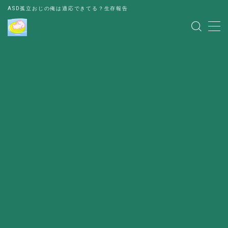
ASD孤立おじの俺は適応できてる？生存報告
MENU
レビュー
書評
お金の悩み
人間関係の悩み
その他
出会い
パーティー