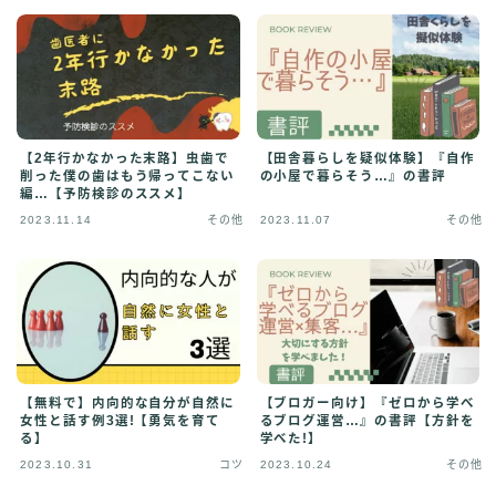
【2年行かなかった末路】虫歯で
【田舎暮らしを疑似体験】『自作
削った僕の歯はもう帰ってこない
の小屋で暮らそう…』の書評
編…【予防検診のススメ】
2023.11.14
その他
2023.11.07
その他
【無料で】内向的な自分が自然に
【ブロガー向け】『ゼロから学べ
女性と話す例3選!【勇気を育て
るブログ運営…』の書評【方針を
る】
学べた!】
2023.10.31
コツ
2023.10.24
その他