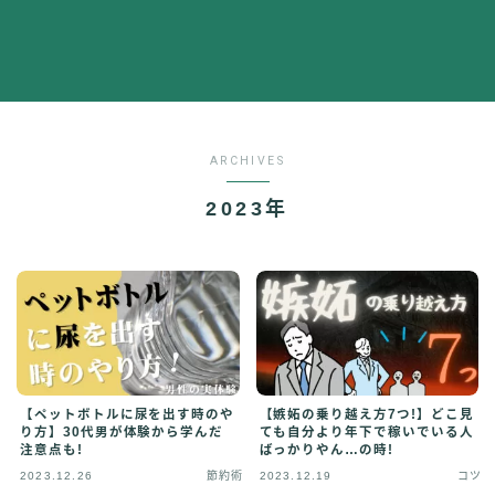
その他
イラストで稼ぎたい
雑談
English
English edition
ARCHIVES
2023年
【ペットボトルに尿を出す時のや
【嫉妬の乗り越え方7つ!】どこ見
り方】30代男が体験から学んだ
ても自分より年下で稼いでいる人
注意点も!
ばっかりやん…の時!
2023.12.26
節約術
2023.12.19
コツ