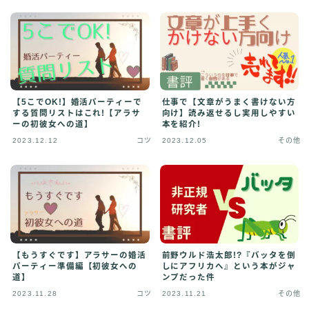
【5こでOK!】婚活パーティーで
仕事で【文章がうまく書けない方
する質問リストはこれ!【アラサ
向け】読み返せるし実用しやすい
ーの初彼女への道】
本を紹介!
2023.12.12
コツ
2023.12.05
その他
【もうすぐです】アラサーの婚活
前野ウルド浩太郎!?『バッタを倒
パーティー準備編【初彼女への
しにアフリカへ』という本がジャ
道】
ンプだった件
2023.11.28
コツ
2023.11.21
その他