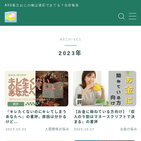
ASD孤立おじの俺は適応できてる？生存報告
MENU
ARCHIVES
レビュー
2023年
書評
お金の悩み
人間関係の悩み
その他
出会い
『キレたくないのにキレてしまう
【お金に拗ねている方向け】『収
あなたへ』の書評。原因は分かる
入の９割はマネースクリプトで決
けど…
まる』の書評
パーティー
2023.10.21
人間関係の悩み
2023.10.17
お金の悩み