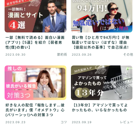
一部【無料で読める】面白い漫画
買い物【ひと月で94万円!】が無
(アプリ)【5選】を紹介【弱者男
駄遣いではない（はずな）理由
性(僕)の救い】
【値段以外の基準】で自己採点!
2023.09.30
節約術
2023.09.26
その他
好きな人の配信「報告します…彼
【13年分】アマゾンで買ってよ
氏がいます」僕「オメデトウ」心
かったもの、いらなかったもの
(バリーンッ!)への対策３つ
2023.09.23
コツ
2023.09.19
レビュー