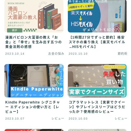
その他
イラストで稼ぎたい
雑談
English
漫画バビロン大富豪の教え「お
【1時間27分でずっと節約】格安
English edition
金」と「幸せ」を生み出す五つの
スマホの乗り換え【楽天モバイル
黄金法則の感想
→HISモバイル】
2023.10.14
お金の悩み
2023.10.10
節約術
Kindle Paperwhite シグニチャ
コアラマットレス【実家でクイー
ー エディションの使い方と【レ
ン】やブレインスリープはどうだ
ビュー】
ったか？使用感のレビュー
2023.10.07
レビュー
2023.10.03
レビュー