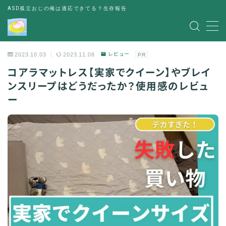
ASD孤立おじの俺は適応できてる？生存報告
MENU
2023.10.03
2023.11.08
レビュー
PR
レビュー
コアラマットレス【実家でクイーン】やブレイ
ンスリープはどうだったか？使用感のレビュ
書評
ー
お金の悩み
人間関係の悩み
その他
出会い
パーティー