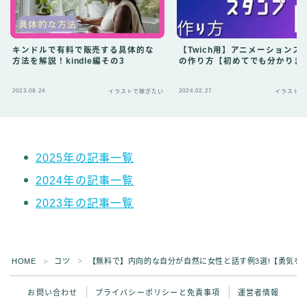
キンドルで有料で販売する具体的な
【Twich用】アニメーションス
方法を解説！kindle編その3
の作り方【初めてでも分かりま
2023.08.24
2024.02.27
イラストで稼ぎたい
イラストで
2025年の記事一覧
2024年の記事一覧
Follow Me ブログ更新の励みになります！
2023年の記事一覧
HOME
コツ
【無料で】内向的な自分が自然に女性と話す例3選!【勇気を
＞
＞
お問い合わせ
プライバシーポリシーと免責事項
運営者情報