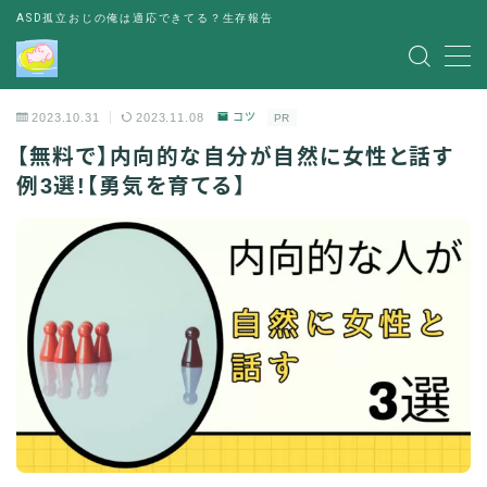
ASD孤立おじの俺は適応できてる？生存報告
MENU
2023.10.31
2023.11.08
コツ
PR
レビュー
【無料で】内向的な自分が自然に女性と話す
例3選!【勇気を育てる】
書評
お金の悩み
人間関係の悩み
その他
出会い
パーティー