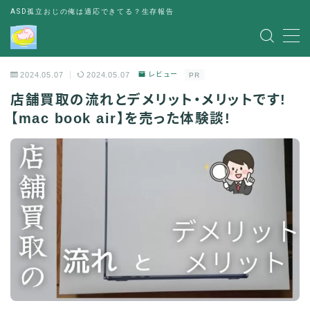
ASD孤立おじの俺は適応できてる？生存報告
MENU
2024.05.07
2024.05.07
レビュー
PR
レビュー
店舗買取の流れとデメリット・メリットです!
【mac book air】を売った体験談!
書評
お金の悩み
人間関係の悩み
その他
出会い
パーティー