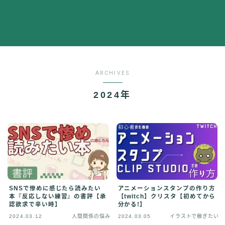
その他
イラストで稼ぎたい
雑談
English
English edition
ARCHIVES
2024年
SNSで惨めに感じたら読みたい
アニメーションスタンプの作り方
本『反応しない練習』の書評【承
【twitch】クリスタ【初めてから
認欲求で辛い時】
分かる!】
2024.03.12
人間関係の悩み
2024.03.05
イラストで稼ぎたい