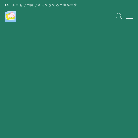
ASD孤立おじの俺は適応できてる？生存報告
MENU
レビュー
書評
お金の悩み
人間関係の悩み
その他
出会い
パーティー