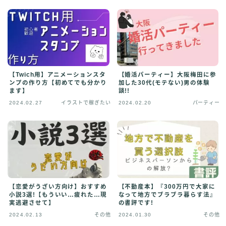
【Twich用】アニメーションスタ
【婚活パーティー】大阪梅田に参
ンプの作り方【初めてでも分かり
加した30代(モテない)男の体験
ます】
談!!
2024.02.27
イラストで稼ぎたい
2024.02.20
パーティー
【恋愛がうざい方向け】おすすめ
【不動産本】『300万円で大家に
小説3選!【もういい…疲れた…現
なって地方でブラブラ暮らす法』
実逃避させて】
の書評です!
2024.02.13
その他
2024.01.30
その他