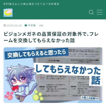
ASD孤立おじの俺は適応できてる？生存報告
MENU
2025.06.06
その他
PR
レビュー
ビジョンメガネの品質保証の対象外で、フレ
ームを交換してもらえなかった話
書評
お金の悩み
人間関係の悩み
その他
出会い
パーティー