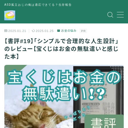
ASD孤立おじの俺は適応できてる？生存報告
MENU
2025.01.21
2025.01.25
お金の悩み
PR
レビュー
【書評#19】「シンプルで合理的な人生設計」
のレビュー【宝くじはお金の無駄遣いと感じ
書評
た本】
お金の悩み
人間関係の悩み
その他
出会い
パーティー